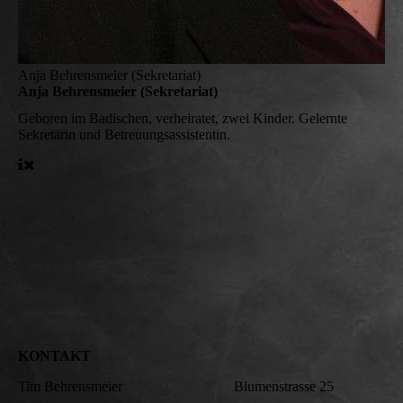
Anja Behrensmeier (Sekretariat)
Anja Behrensmeier (Sekretariat)
Geboren im Badischen, verheiratet, zwei Kinder. Gelernte
Sekretärin und Betreuungsassistentin.
KONTAKT
Tim Behrensmeier Blumenstrasse 25