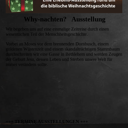
Why-nachten?
Ausstellung
Wir begeben uns auf eine einmalige Zeitreise durch einen
wesentlichen Teil der Menschheitsgeschichte.
Vorbei an Moses vor dem brennenden Dornbusch, einem
goldenen Wüstenzelt und einem skandalträchtigen Stammbaum
durchschreiten wir eine Gasse in Bethlehem und werden Zeugen
der Geburt Jesu, dessen Leben und Sterben unsere Welt für
immer verändern sollte.
+++ TERMINE AUSSTELLUNGEN +++