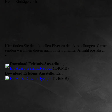
Keine Einträge vorhanden.
Hier finden Sie den aktuellen Flyer zu den Ausstellungen. Gerne
senden wir Ihnen diesen auch in gewünschter Anzahl postalisch
zu.
Download Erlebnis-Ausstellungen
Erl.Ausst. Gesamtflyer.pdf
(1.46MB)
Download Erlebnis-Ausstellungen
Erl.Ausst. Gesamtflyer.pdf
(1.46MB)