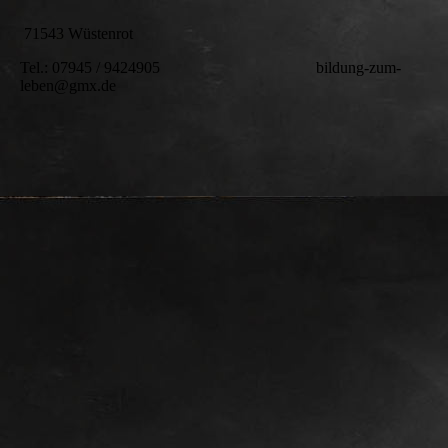
71543 Wüstenrot
Tel.: 07945 / 9424905 bildung-zum-
leben@gmx.de