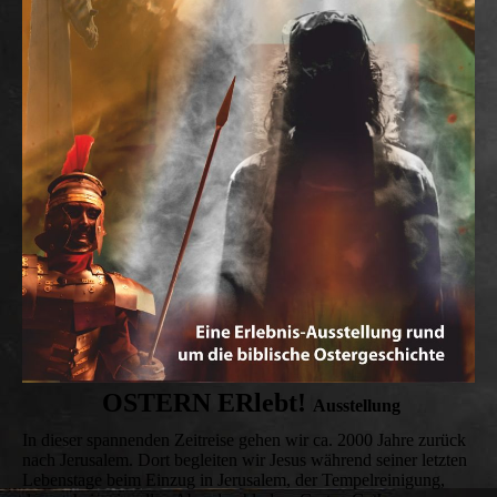
OSTERN ERlebt!
Aus
stellung
In dieser spannenden Zeitreise gehen wir ca. 2000 Jahre zurück
nach Jerusalem. Dort begleiten wir Jesus während seiner letzten
Lebenstage beim Einzug in Jerusalem, der Tempelreinigung,