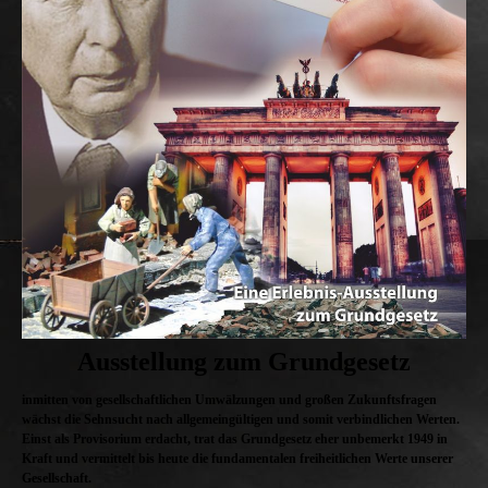
Ausstellung zum Grundgesetz
inmitten von gesellschaftlichen Umwälzungen und großen Zukunftsfragen
wächst die Sehnsucht nach allgemeingültigen und somit verbindlichen Werten.
Einst als Provisorium erdacht, trat das Grundgesetz eher unbemerkt 1949 in
Kraft und vermittelt bis heute die fundamentalen freiheitlichen Werte unserer
Gesellschaft.