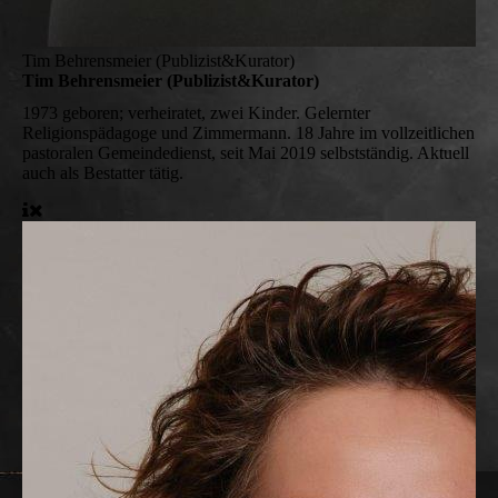
Tim Behrensmeier (Publizist&Kurator)
Tim Behrensmeier (Publizist&Kurator)
1973 geboren; verheiratet, zwei Kinder. Gelernter
Religionspädagoge und Zimmermann. 18 Jahre im vollzeitlichen
pastoralen Gemeindedienst, seit Mai 2019 selbstständig. Aktuell
auch als Bestatter tätig.