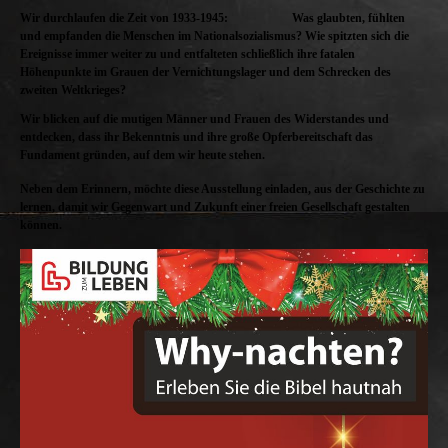
Wir durchlaufen die Zeit von 1933-1945:
Was glaubten, fühlten
und empfanden die Menschen im Nationalsozialismus? Wie spitzten sich die
Ereignisse immer weiter zu und entfalteten schließlich ihre fatalen
Höhenpunkte im Grauen der Vernichtungslager und dem Schrecken des
zweiten Weltkrieges?
Wir blicken auf die mutigen Männer und Frauen des Widerstandes und
entdecken, dass ihr Bekenntnis und ihre große Opferbereitschaft das
Fundament gründen, auf dem wir heute stehen.
Neben dem Erinnern, möchte diese Ausstellung einladen, aus der Geschichte zu
lernen, damit wir Gegenwart und Zukunft einer freien Gesellschaft gestalten
können.