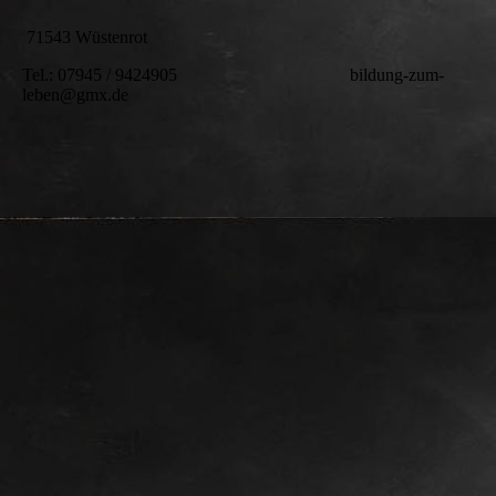
71543 Wüstenrot
Tel.: 07945 / 9424905 bildung-zum-
leben@gmx.de