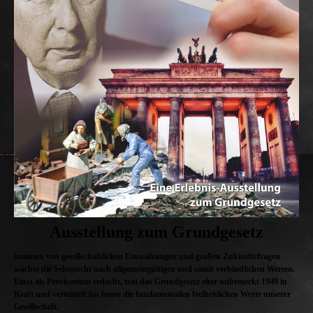
Ausstellung zum Grundgesetz
inmitten von gesellschaftlichen Umwälzungen und großen Zukunftsfragen
wächst die Sehnsucht nach allgemeingültigen und somit verbindlichen Werten.
Einst als Provisorium erdacht, trat das Grundgesetz eher unbemerkt 1949 in
Kraft und vermittelt bis heute die fundamentalen freiheitlichen Werte unserer
Gesellschaft.