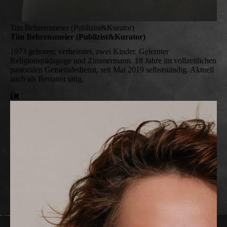
Tim Behrensmeier (Publizist&Kurator)
Tim Behrensmeier (Publizist&Kurator)
1973 geboren; verheiratet, zwei Kinder. Gelernter
Religionspädagoge und Zimmermann. 18 Jahre im vollzeitlichen
pastoralen Gemeindedienst, seit Mai 2019 selbstständig. Aktuell
auch als Bestatter tätig.