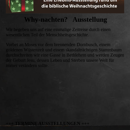
Why-nachten?
Ausstellung
Wir begeben uns auf eine einmalige Zeitreise durch einen
wesentlichen Teil der Menschheitsgeschichte.
Vorbei an Moses vor dem brennenden Dornbusch, einem
goldenen Wüstenzelt und einem skandalträchtigen Stammbaum
durchschreiten wir eine Gasse in Bethlehem und werden Zeugen
der Geburt Jesu, dessen Leben und Sterben unsere Welt für
immer verändern sollte.
+++ TERMINE AUSSTELLUNGEN +++