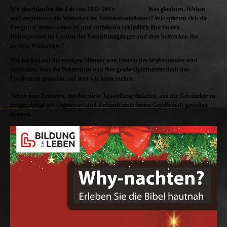
Wir durchlaufen die Zeit von 1933-1945:
Was glaubten, fühlten
und empfanden die Menschen im Nationalsozialismus? Wie spitzten sich die
Ereignisse immer weiter zu und entfalteten schließlich ihre fatalen
Höhenpunkte im Grauen der Vernichtungslager und dem Schrecken des
zweiten Weltkrieges?
Wir blicken auf die mutigen Männer und Frauen des Widerstandes und
entdecken, dass ihr Bekenntnis und ihre große Opferbereitschaft das
Fundament gründen, auf dem wir heute stehen.
Neben dem Erinnern, möchte diese Ausstellung einladen, aus der Geschichte zu
lernen, damit wir Gegenwart und Zukunft einer freien Gesellschaft gestalten
können.