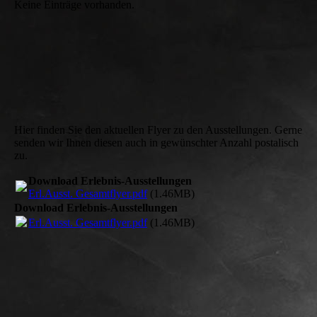
Keine Einträge vorhanden.
Hier finden Sie den aktuellen Flyer zu den Ausstellungen. Gerne
senden wir Ihnen diesen auch in gewünschter Anzahl postalisch
zu.
Download Erlebnis-Ausstellungen
Erl.Ausst. Gesamtflyer.pdf
(1.46MB)
Download Erlebnis-Ausstellungen
Erl.Ausst. Gesamtflyer.pdf
(1.46MB)