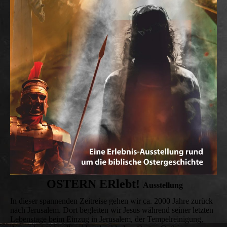
OSTERN ERlebt!
Aus
stellung
In dieser spannenden Zeitreise gehen wir ca. 2000 Jahre zurück
nach Jerusalem. Dort begleiten wir Jesus während seiner letzten
Lebenstage beim Einzug in Jerusalem, der Tempelreinigung,