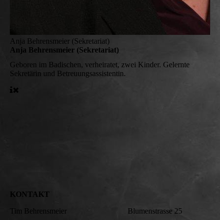
Anja Behrensmeier (Sekretariat)
Anja Behrensmeier (Sekretariat)
Geboren im Badischen, verheiratet, zwei Kinder. Gelernte
Sekretärin und Betreuungsassistentin.
KONTAKT
Tim Behrensmeier Blumenstrasse 25